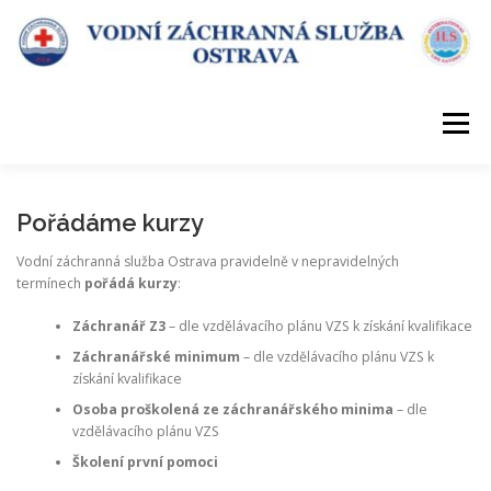
Přeskočit
na
obsah
Menu
ÚVOD
DESATERO VZS
KDE SLOUŽÍME
Pořádáme kurzy
Vodní záchranná služba Ostrava pravidelně v nepravidelných
termínech
pořádá kurzy
:
POŘÁDÁME KURZY
KONTAKT
Záchranář Z3
– dle vzdělávacího plánu VZS k získání kvalifikace
Záchranářské minimum
– dle vzdělávacího plánu VZS k
získání kvalifikace
Osoba proškolená ze záchranářského minima
– dle
vzdělávacího plánu VZS
Školení první pomoci