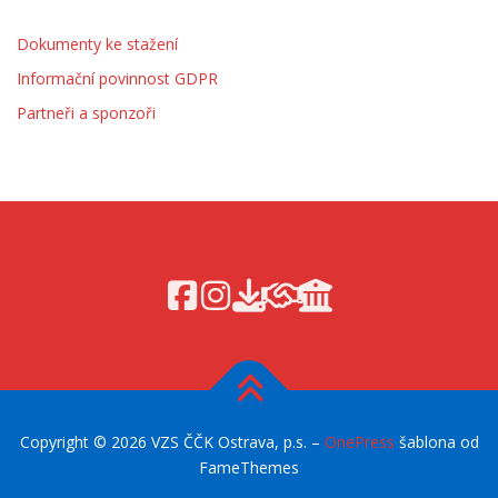
Dokumenty ke stažení
Informační povinnost GDPR
Partneři a sponzoři
Copyright © 2026 VZS ČČK Ostrava, p.s.
–
OnePress
šablona od
FameThemes