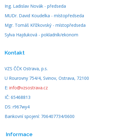
Ing. Ladislav Novák - předseda
MUDr. David Koudelka - místopředseda
Mgr. Tomáš Křížkovský - místopředseda
Sylva Hajduková - pokladník/ekonom
Kontakt
VZS ČČK Ostrava, p.s.
U Rourovny 754/4, Svinov, Ostrava, 72100
E:
info@vzsostrava.cz
IČ: 65468813
DS: r967wy4
Bankovní spojení: 706407734/0600
Informace