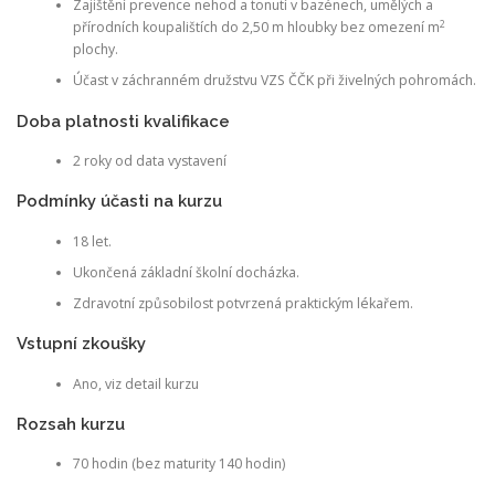
Zajištění prevence nehod a tonutí v bazénech, umělých a
2
přírodních koupalištích do 2,50 m hloubky bez omezení m
plochy.
Účast v záchranném družstvu VZS ČČK při živelných pohromách.
Doba platnosti kvalifikace
2 roky od data vystavení
Podmínky účasti na kurzu
18 let.
Ukončená základní školní docházka.
Zdravotní způsobilost potvrzená praktickým lékařem.
Vstupní zkoušky
Ano, viz detail kurzu
Rozsah kurzu
70 hodin (bez maturity 140 hodin)