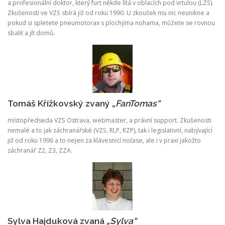
a profesionální doktor, který furt někde lítá v oblacích pod vrtulou (LZS).
Zkušenosti ve VZS sbírá již od roku 1990. U zkoušek mu nic neunikne a
pokud si spletete pneumotorax s plochýma nohama, můžete se rovnou
sbalit a jít domů.
Tomáš Křížkovský zvaný
„FanTomas“
místopředseda VZS Ostrava, webmaster, a právní support. Zkušenosti
nemalé a to jak záchranářské (VZS, RLP, RZP), tak i legislativní, nabývající
již od roku 1996 a to nejen za klávesnicí noťase, ale i v praxi jakožto
záchranář Z2, Z3, ZZA.
Sylva Hajduková zvaná
„Sylva“