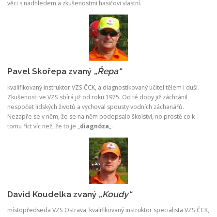
věci s nadhledem a zkušenostmi hasičovi vlastní.
Pavel Skořepa zvaný
„Řepa“
kvalifikovaný instruktor VZS ČCK, a diagnostikovaný učitel tělem i duší.
Zkušenosti ve VZS sbírá již od roku 1975. Od té doby již záchránil
nespočet lidských životů a vychoval spousty vodních záchanářů.
Nezapře se v něm, že se na něm podepsalo školství, no prostě co k
tomu říct víc než, že to je „
diagnóza
„.
David Koudelka zvaný
„Koudy“
místopředseda VZS Ostrava, kvalifikovaný instruktor specialista VZS ČCK,