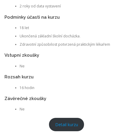
2 roky od data vystavení
Podmínky účasti na kurzu
18 let
Ukončená základní školní docházka.
Zdravotní způsobilost potvrzená praktickým lékařem
Vstupní zkoušky
Ne
Rozsah kurzu
16 hodin
Závěrečné zkoušky
Ne
Detail kurzu