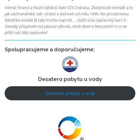
ministr financí a hlavní výběrčí daní VZS Ostrava. Zkušenosti nemalé a to
jak záchranářské, tak i účetní a daňové od roku 1990. No prostě tomu
štěstíčku musíte jít taky trochu naproti …, tudíž včas zaplacený kurz či
členský příspěvek má jakousi výhodu.
Aneb daně si letos platil? A co na
příští rok! Máš zaplaceno!
Spolupracujeme a doporučujeme:
Desatero pobytu u vody
Desatero pobytu u vody