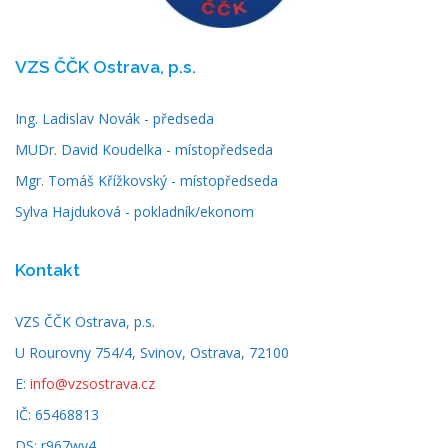
VZS ČČK Ostrava, p.s.
Ing. Ladislav Novák - předseda
MUDr. David Koudelka - místopředseda
Mgr. Tomáš Křížkovský - místopředseda
Sylva Hajduková - pokladník/ekonom
Kontakt
VZS ČČK Ostrava, p.s.
U Rourovny 754/4, Svinov, Ostrava, 72100
E:
info@vzsostrava.cz
IČ: 65468813
DS: r967wy4