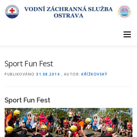
Přeskočit
na
obsah
Menu
ÚVOD
DESATERO VZS
KDE SLOUŽÍME
Sport Fun Fest
PUBLIKOVÁNO
31.08.2014
, AUTOR:
KŘÍŽKOVSKÝ
POŘÁDÁME KURZY
KONTAKT
Sport Fun Fest