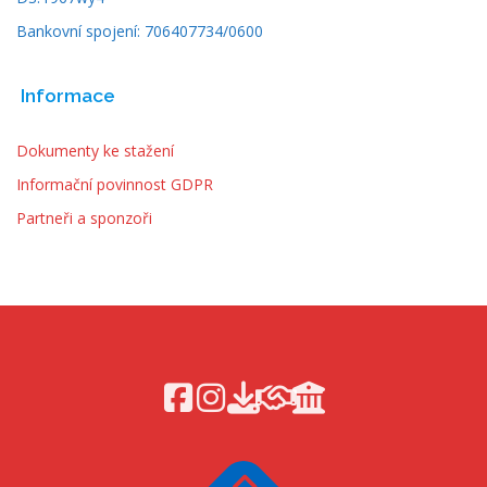
Bankovní spojení: 706407734/0600
Informace
Dokumenty ke stažení
Informační povinnost GDPR
Partneři a sponzoři