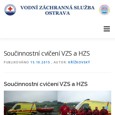
Přeskočit
na
obsah
Menu
ÚVOD
DESATERO VZS
KDE SLOUŽÍME
Součinnostní cvičení VZS a HZS
PUBLIKOVÁNO
15.10.2015
, AUTOR:
KŘÍŽKOVSKÝ
POŘÁDÁME KURZY
KONTAKT
Součinnostní cvičení VZS a HZS