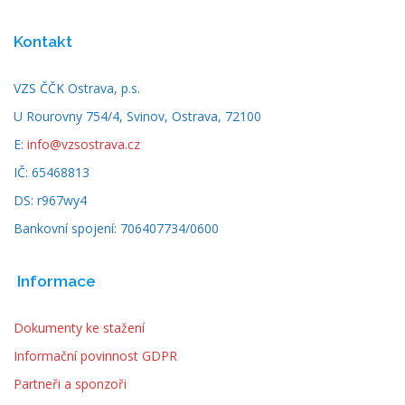
Kontakt
VZS ČČK Ostrava, p.s.
U Rourovny 754/4, Svinov, Ostrava, 72100
E:
info@vzsostrava.cz
IČ: 65468813
DS: r967wy4
Bankovní spojení: 706407734/0600
Informace
Dokumenty ke stažení
Informační povinnost GDPR
Partneři a sponzoři