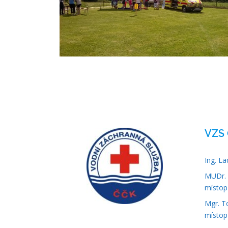
VZS 
Ing. L
MUDr. 
místop
Mgr. T
místop