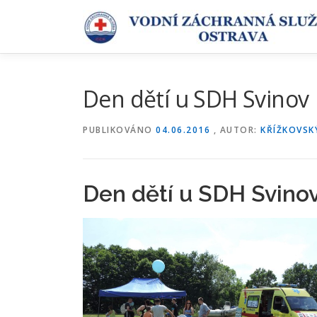
Přeskočit
na
obsah
Den dětí u SDH Svinov
PUBLIKOVÁNO
04.06.2016
, AUTOR:
KŘÍŽKOVSK
Den dětí u SDH Svino