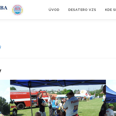
ÚVOD
DESATERO VZS
KDE 
Ý
v