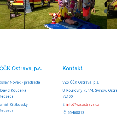
ČČK Ostrava, p.s.
Kontakt
adislav Novák - předseda
VZS ČČK Ostrava, p.s.
David Koudelka -
U Rourovny 754/4, Svinov, Ostr
ředseda
72100
omáš Křížkovský -
E:
info@vzsostrava.cz
ředseda
IČ: 65468813