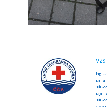
VZS 
Ing. L
MUDr. 
místop
Mgr. T
místop
Sylva 