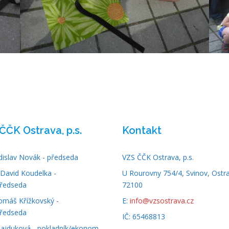
ČČK Ostrava, p.s.
Kontakt
adislav Novák - předseda
VZS ČČK Ostrava, p.s.
David Koudelka -
U Rourovny 754/4, Svinov, Ostr
ředseda
72100
omáš Křížkovský -
E:
info@vzsostrava.cz
ředseda
IČ: 65468813
Hajduková - pokladník/ekonom