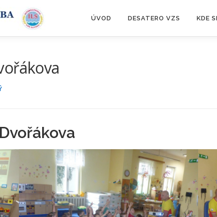
ÚVOD
DESATERO VZS
KDE 
vořákova
Ý
 Dvořákova