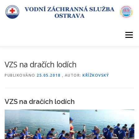
Přeskočit
na
obsah
Menu
ÚVOD
DESATERO VZS
KDE SLOUŽÍME
VZS na dračích lodích
PUBLIKOVÁNO
25.05.2018
, AUTOR:
KŘÍŽKOVSKÝ
POŘÁDÁME KURZY
KONTAKT
VZS na dračích lodích