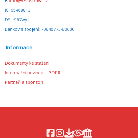
E:
info@vzsostrava.cz
IČ: 65468813
DS: r967wy4
Bankovní spojení: 706407734/0600
Informace
Dokumenty ke stažení
Informační povinnost GDPR
Partneři a sponzoři