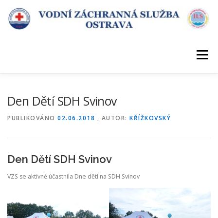
Přeskočit
na
obsah
Menu
ÚVOD
DESATERO VZS
KDE SLOUŽÍME
Den Dětí SDH Svinov
PUBLIKOVÁNO
02.06.2018
, AUTOR:
KŘÍŽKOVSKÝ
POŘÁDÁME KURZY
KONTAKT
Den Dětí SDH Svinov
VZS se aktivně účastnila Dne dětí na SDH Svinov