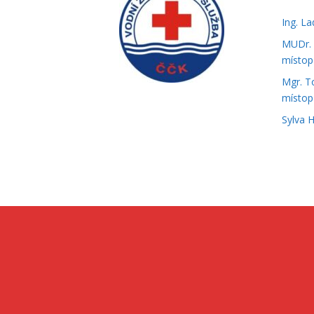
Ing. L
MUDr. 
místop
Mgr. T
místop
Sylva 