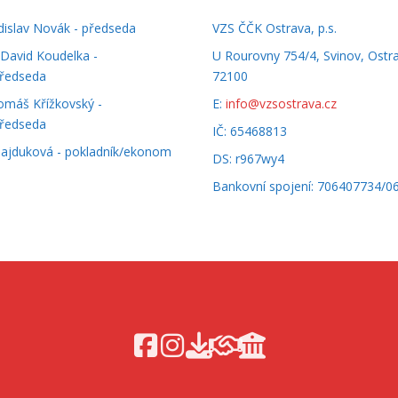
adislav Novák - předseda
VZS ČČK Ostrava, p.s.
David Koudelka -
U Rourovny 754/4, Svinov, Ostr
ředseda
72100
omáš Křížkovský -
E:
info@vzsostrava.cz
ředseda
IČ: 65468813
Hajduková - pokladník/ekonom
DS: r967wy4
Bankovní spojení: 706407734/0