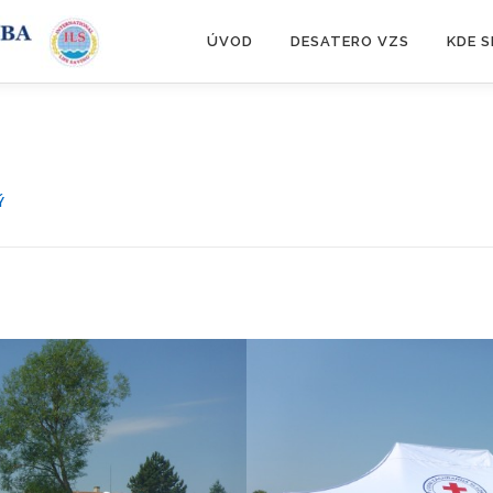
ÚVOD
DESATERO VZS
KDE 
Ý