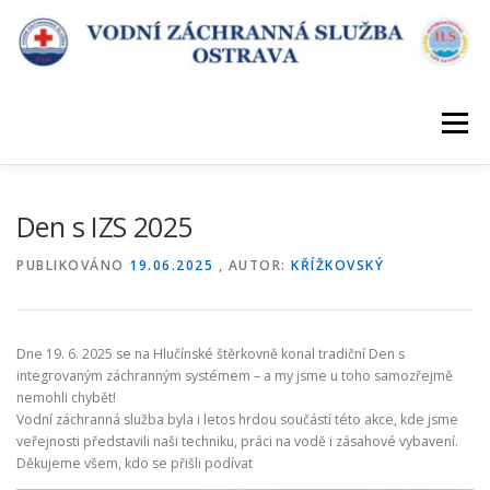
Přeskočit
na
obsah
Menu
ÚVOD
DESATERO VZS
KDE SLOUŽÍME
Den s IZS 2025
PUBLIKOVÁNO
19.06.2025
, AUTOR:
KŘÍŽKOVSKÝ
POŘÁDÁME KURZY
KONTAKT
Dne 19. 6. 2025 se na Hlučínské štěrkovně konal tradiční Den s
integrovaným záchranným systémem – a my jsme u toho samozřejmě
nemohli chybět!
Vodní záchranná služba byla i letos hrdou součástí této akce, kde jsme
veřejnosti představili naši techniku, práci na vodě i zásahové vybavení.
Děkujeme všem, kdo se přišli podívat