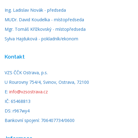
Ing. Ladislav Novák - předseda
MUDr. David Koudelka - místopředseda
Mgr. Tomáš Křížkovský - místopředseda
Sylva Hajduková - pokladník/ekonom
Kontakt
VZS ČČK Ostrava, p.s.
U Rourovny 754/4, Svinov, Ostrava, 72100
E:
info@vzsostrava.cz
IČ: 65468813
DS: r967wy4
Bankovní spojení: 706407734/0600