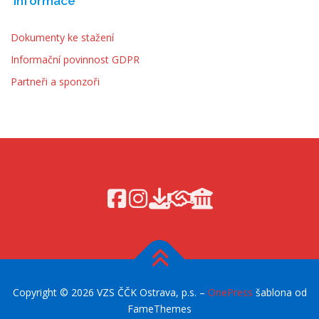
Informace
Dokumenty ke stažení
Informační povinnost GDPR
Partneři a sponzoři
Copyright © 2026 VZS ČČK Ostrava, p.s.
–
OnePress
šablona od
FameThemes