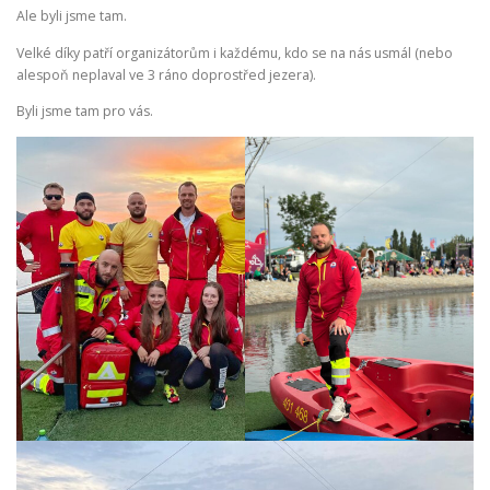
Ale byli jsme tam.
Velké díky patří organizátorům i každému, kdo se na nás usmál (nebo
alespoň neplaval ve 3 ráno doprostřed jezera).
Byli jsme tam pro vás.