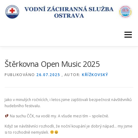
Přeskočit
na
obsah
Menu
ÚVOD
DESATERO VZS
KDE SLOUŽÍME
Štěrkovna Open Music 2025
PUBLIKOVÁNO
26.07.2025
, AUTOR:
KŘÍŽKOVSKÝ
POŘÁDÁME KURZY
KONTAKT
Jako v minulých ročnících, i letos jsme zajišťovali bezpečnost návštěvníků
hudebního festivalu.
Na suchu ČČK, na vodě my. A všude mezi tím – společně.
Když se návštěvníci rozhodli, že noční koupání je dobrý nápad… my jsme
si to rozhodně nemysleli.