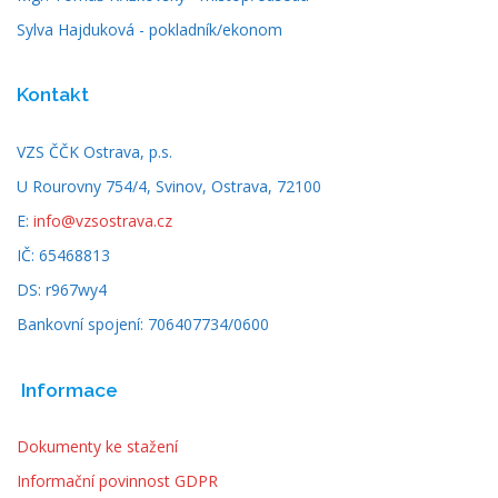
Sylva Hajduková - pokladník/ekonom
Kontakt
VZS ČČK Ostrava, p.s.
U Rourovny 754/4, Svinov, Ostrava, 72100
E:
info@vzsostrava.cz
IČ: 65468813
DS: r967wy4
Bankovní spojení: 706407734/0600
Informace
Dokumenty ke stažení
Informační povinnost GDPR