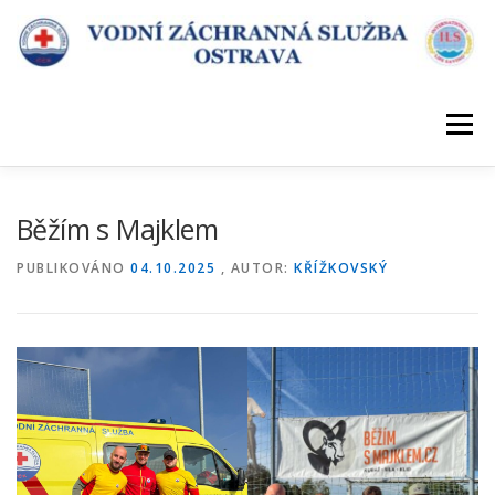
Přeskočit
na
obsah
Menu
ÚVOD
DESATERO VZS
KDE SLOUŽÍME
Běžím s Majklem
PUBLIKOVÁNO
04.10.2025
, AUTOR:
KŘÍŽKOVSKÝ
POŘÁDÁME KURZY
KONTAKT