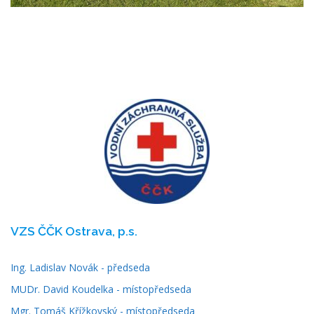
VZS ČČK Ostrava, p.s.
Ing. Ladislav Novák - předseda
MUDr. David Koudelka - místopředseda
Mgr. Tomáš Křížkovský - místopředseda