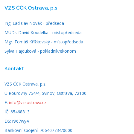
VZS ČČK Ostrava, p.s.
Ing. Ladislav Novák - předseda
MUDr. David Koudelka - místopředseda
Mgr. Tomáš Křížkovský - místopředseda
Sylva Hajduková - pokladník/ekonom
Kontakt
VZS ČČK Ostrava, p.s.
U Rourovny 754/4, Svinov, Ostrava, 72100
E:
info@vzsostrava.cz
IČ: 65468813
DS: r967wy4
Bankovní spojení: 706407734/0600