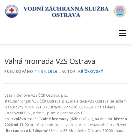
Přeskočit
na
obsah
Menu
ÚVOD
DESATERO VZS
KDE SLOUŽÍME
Valná hromada VZS Ostrava
PUBLIKOVÁNO
14.04.2026
, AUTOR:
KŘÍŽKOVSKÝ
POŘÁDÁME KURZY
KONTAKT
Vážení členové VZS ČČK Ostrava, p.s.,
statutární orgán VZS ČČK Ostrava, p.s., (dále také VZS Ostrava) se sídlem
U rourovny 754/4, 721 00 Ostrava Svinov, IČ: 65468813, na základě
ustanovení čl. V., odst. 5., písm. o) Stanov VZS ČČK
z.s.,
svolává
jednání
Valné hromady
(dále také VH), na den
30. března
2026 od 17:00
, které se bude konat v prostorech restauračního zařízení
„
Restaurace U Edisona
“ U Haldy 55, Hrabůvka, Ostrava, 70200, mapa