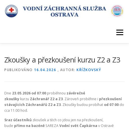
Přeskočit
na
obsah
Menu
ÚVOD
DESATERO VZS
KDE SLOUŽÍME
Zkoušky a přezkoušení kurzu Z2 a Z3
PUBLIKOVÁNO
16.04.2026
, AUTOR:
KŘÍŽKOVSKÝ
POŘÁDÁME KURZY
KONTAKT
Dne
23.05.2026 od 07:00
proběhnou
závěrečné
zkoušky
kurzu
Záchranář Z2 a Z3
. Zároveň proběhne i
přezkoušení
stávajících Záchranářů Z2 a Z3
. Zkoušky budou probíhat
od 07:00
do
cca 11:00 hod.
Sraz účastníků
zkoušek a těch co jdou jen na přezkoušení,
bude
přímo na bazéně
SAREZA
Vodní svět Čapkárna
v Ostravě