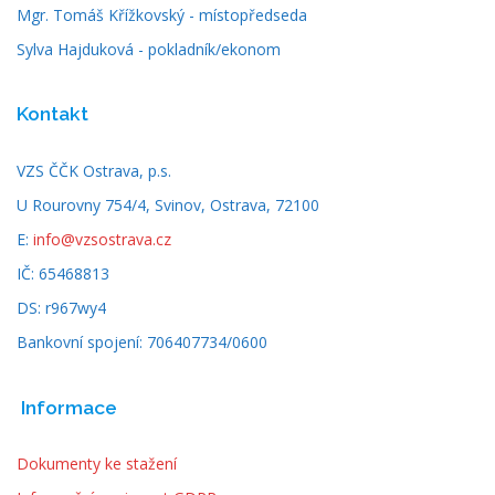
Mgr. Tomáš Křížkovský - místopředseda
Sylva Hajduková - pokladník/ekonom
Kontakt
VZS ČČK Ostrava, p.s.
U Rourovny 754/4, Svinov, Ostrava, 72100
E:
info@vzsostrava.cz
IČ: 65468813
DS: r967wy4
Bankovní spojení: 706407734/0600
Informace
Dokumenty ke stažení