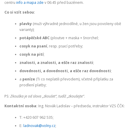
centru
info a mapa zde
v 06:45 před bazénem.
Co si vzít sebou:
plavky
(muži výhradně jednodílné, u žen jsou povoleny obě
varianty);
potápěčské ABC
(ploutve + maska + šnorchel;
cosyk na psaní
, resp. psací potřeby;
cosyk na pití
;
znalosti, a znalosti, a ešče raz znalosti
;
dovednosti, a dovednosti, a ešče raz dovednosti
;
a
peníze
(Ti co neplatili převodem), včetně příplatku za
prodlení platby;
PS:
Zkouška je od slova „zkoušet“, tudíž „zkoušejte“
.
Kontaktní osoba:
Ing. Novák Ladislav – předseda, instruktor VZS ČČK:
T: +420 607 962 535;
E:
ladnovak@volny.cz
;